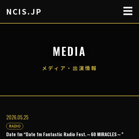
☰
NCIS.JP
MEDIA
メディア・出演情報
2026.05.25
RADIO
Date fm “Date fm Fantastic Radio Fest.～60 MIRACLES～”