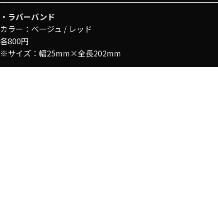
・ラバーバンド
カラー：ベージュ / レッド
各800円
※サイズ：幅25mm×全⻑202mm