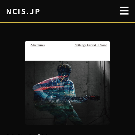
☰
NCIS.JP