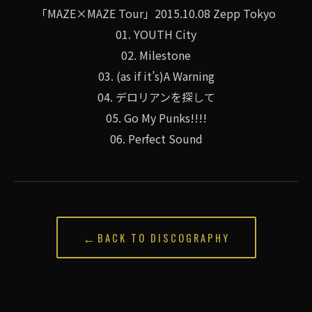
「MAZE×MAZE Tour」2015.10.08 Zepp Tokyo
01. YOUTH City
02. Milestone
03. (as if it’s)A Warning
04. デロリアンを探して
05. Go My Punks!!!!
06. Perfect Sound
←
BACK TO DISCOGRAPHY