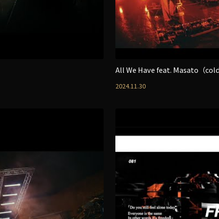
All We Have feat. Masato（col
2024.11.30