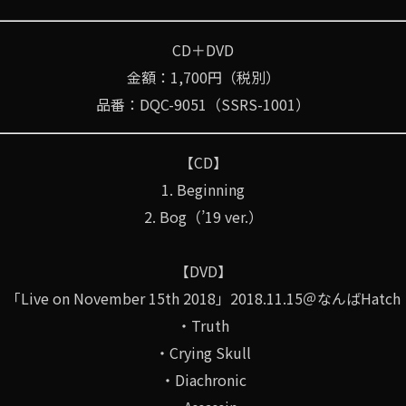
CD＋DVD
金額：1,700円（税別）
品番：DQC-9051（SSRS-1001）
【CD】
1. Beginning
2. Bog（’19 ver.）
【DVD】
「Live on November 15th 2018」2018.11.15＠なんばHatch
・Truth
・Crying Skull
・Diachronic