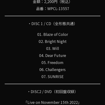
金額：2,200円（税込）
品番：WPCL-13557
・DISC 1 / CD（全形態共通）
01. Blaze of Color
02. Bright Night
03. Will
04. Dear Future
05. Freedom
06. Challengers
07. SUNRISE
・DISC2 / DVD（初回盤収録）
「Live on November 15th 2022」