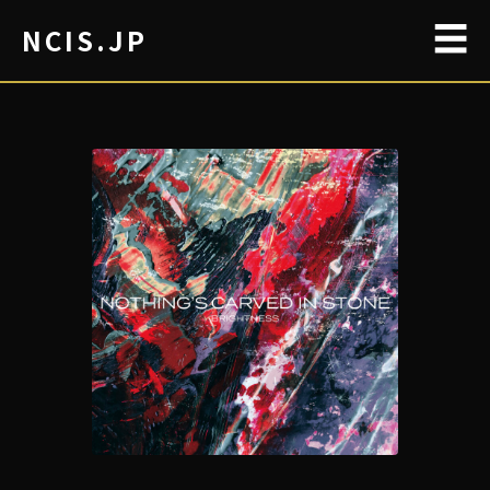
☰
NCIS.JP