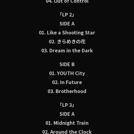
04. Out of Control
「LP 2」
SIDE A
01. Like a Shooting Star
02. きらめきの花
03. Dream in the Dark
SIDE B
01. YOUTH City
02. In Future
03. Brotherhood
「LP 3」
SIDE A
01. Midnight Train
02. Around the Clock