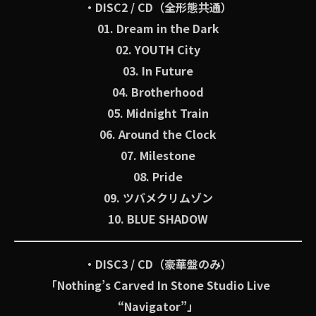
・DISC2 / CD（全形態共通）
01. Dream in the Dark
02. YOUTH City
03. In Future
04. Brotherhood
05. Midnight Train
06. Around the Clock
07. Milestone
08. Pride
09. ツバメクリムゾン
10. BLUE SHADOW
・DISC3 / CD（豪華盤のみ）
「Nothing’s Carved In Stone Studio Live
“Navigator”」