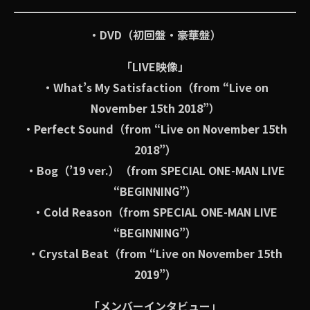
・DVD（初回盤・豪華盤）
「LIVE映像」
・What’s My Satisfaction（from “Live on
November 15th 2018”）
・Perfect Sound（from “Live on November 15th
2018”）
・Bog（’19 ver.）（from SPECIAL ONE-MAN LIVE
“BEGINNING”）
・Cold Reason（from SPECIAL ONE-MAN LIVE
“BEGINNING”）
・Crystal Beat（from “Live on November 15th
2019”）
「メンバーインタビュー」