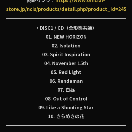
商品リンク：
https://www.official-
store.jp/ncis/products/detail.php?product_id=245
・DISC1 / CD（全形態共通）
01. NEW HORIZON
02. Isolation
03. Spirit Inspiration
04. November 15th
05. Red Light
06. Rendaman
07. 白昼
08. Out of Control
09. Like a Shooting Star
10. きらめきの花