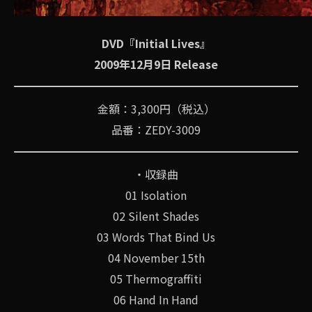
DVD『Initial Lives』
2009年12月9日 Release
金額：3,300円（税込）
品番：ZEDY-3009
・収録曲
01 Isolation
02 Silent Shades
03 Words That Bind Us
04 November 15th
05 Thermograffiti
06 Hand In Hand