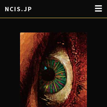
☰
NCIS.JP