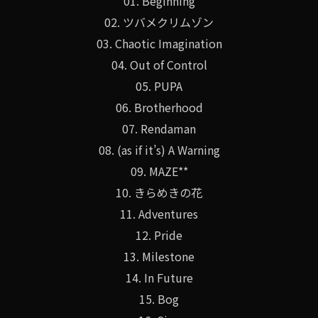
01. Beginning
02. ツバメクリムゾン
03. Chaotic Imagination
04. Out of Control
05. PUPA
06. Brotherhood
07. Rendaman
08. (as if it’s) A Warning
09. MAZE**
10. きらめきの花
11. Adventures
12. Pride
13. Milestone
14. In Future
15. Bog