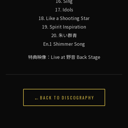
16. Sing
17. Idols
18. Like a Shooting Star
19. Spirit Inspiration
20. 朱い群青
En.1 Shimmer Song
特典映像：Live at 野音 Back Stage
←
BACK TO DISCOGRAPHY