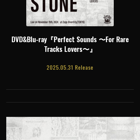
DVD&Blu-ray『Perfect Sounds 〜For Rare
Tracks Lovers〜』
2025.05.31 Release