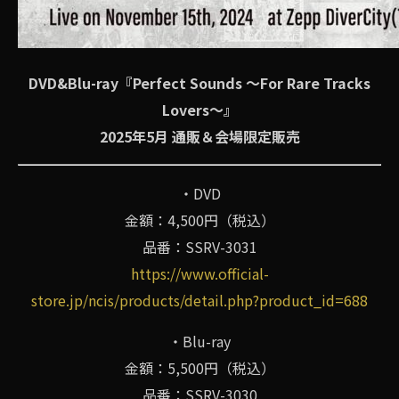
DVD&Blu-ray『Perfect Sounds 〜For Rare Tracks
Lovers〜』
2025年5月 通販＆会場限定販売
・DVD
金額：4,500円（税込）
品番：SSRV-3031
https://www.official-
store.jp/ncis/products/detail.php?product_id=688
・Blu-ray
金額：5,500円（税込）
品番：SSRV-3030