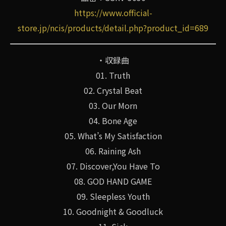
https://www.official-
store.jp/ncis/products/detail.php?product_id=689
・収録曲
01. Truth
02. Crystal Beat
03. Our Morn
04. Bone Age
05. What’s My Satisfaction
06. Raining Ash
07. Discover,You Have To
08. GOD HAND GAME
09. Sleepless Youth
10. Goodnight & Goodluck