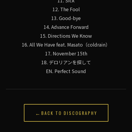
11. Sick
12. The Fool
13. Good-bye
14. Advance Forward
15. Directions We Know
16. All We Have feat. Masato（coldrain）
17. November 15th
18. デロリアンを探して
EN. Perfect Sound
←
BACK TO DISCOGRAPHY