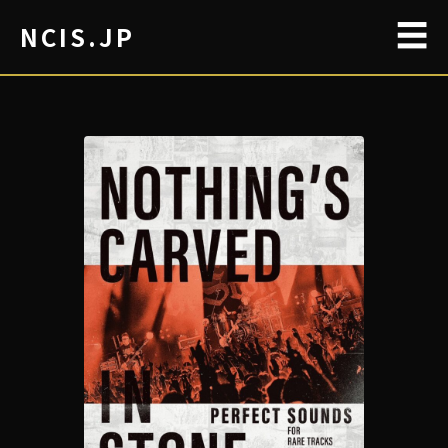
☰
NCIS.JP