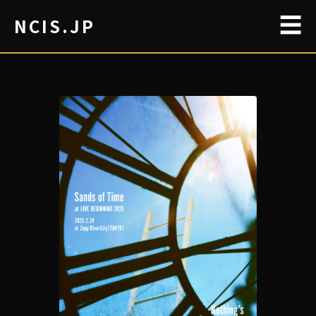
☰
NCIS.JP