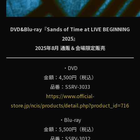
DVD&Blu-ray『Sands of Time at LIVE BEGINNING
2025』
2025年8月 通販＆会場限定販売
・DVD
金額：4,500円（税込）
品番：SSRV-3033
https://www.official-
store.jp/ncis/products/detail.php?product_id=716
・Blu-ray
金額：5,500円（税込）
品番：SSRV-3032