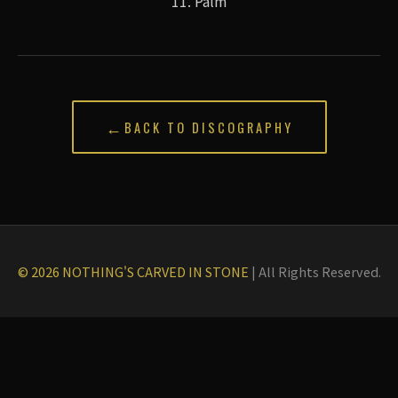
11. Palm
←
BACK TO DISCOGRAPHY
© 2026 NOTHING'S CARVED IN STONE
|
All Rights Reserved.