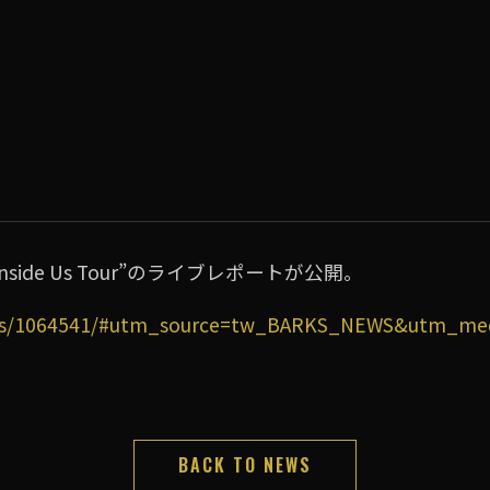
e Inside Us Tour”のライブレポートが公開。
news/1064541/#utm_source=tw_BARKS_NEWS&utm_me
BACK TO NEWS