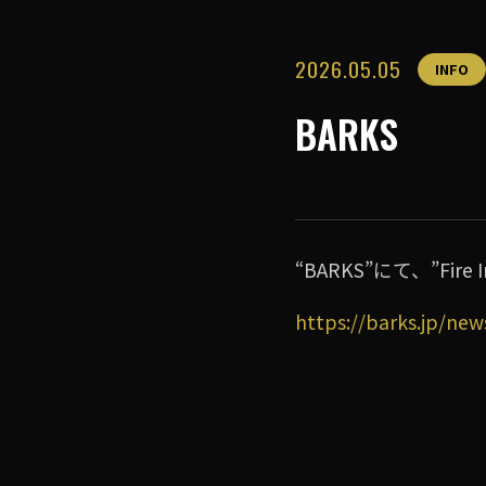
2026.05.05
INFO
BARKS
“BARKS”にて、”Fir
https://barks.jp/