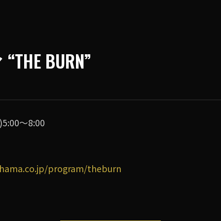
THE BURN”
5:00〜8:00
hama.co.jp/program/theburn