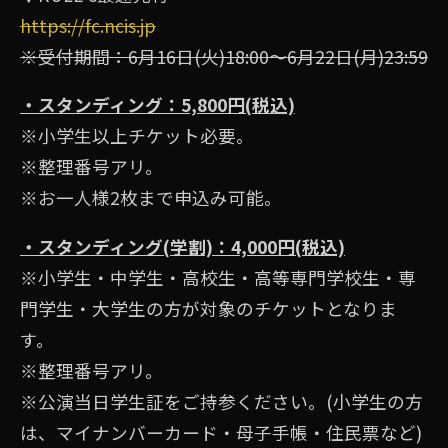
https://fc.ncis.jp
※受付期間：6⽉16⽇(⽕)18:00〜6⽉22⽇(⽉)23:59
・スタンディング：5,800円(税込)
※⼩学⽣以上チケット必要。
※整理番号アリ。
※お⼀⼈様2枚まで申込み可能。
・スタンディング(学割)：4,000円(税込)
※小学生・中学生・高校生・高等専門学校生・専
門学生・大学生の方が対象のチケットとなりま
す。
※整理番号アリ。
※公演当日学生証をご持参ください。(小学生の方
は、マイナンバーカード・母子手帳・住民票など)