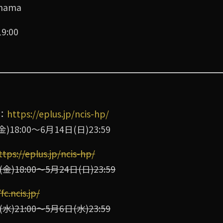
hama
19:00
：
https://eplus.jp/ncis-hp/
8:00〜6月14日(日)23:59
ttps://eplus.jp/ncis-hp/
18:00〜5月24日(日)23:59
fc.ncis.jp/
21:00〜5⽉6⽇(⽔)23:59