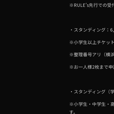
※RULE’s先⾏で
・スタンディング：6,
※⼩学⽣以上チケッ
※整理番号アリ（横浜
※お⼀⼈様2枚まで申
・スタンディング（学割
※⼩学⽣・中学⽣・
す。