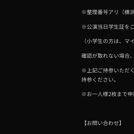
※整理番号アリ（横浜
※公演当⽇学⽣証を
（⼩学⽣の⽅は、マ
確認が取れない場合、
※上記ご持参いただ
持参ください。
※お⼀⼈様2枚まで申
【お問い合わせ】